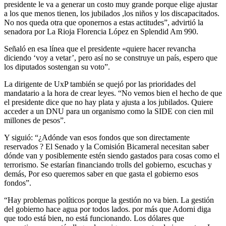
presidente le va a generar un costo muy grande porque elige ajustar
a los que menos tienen, los jubilados ,los niños y los discapacitados.
No nos queda otra que oponernos a estas actitudes”, advirtió la
senadora por La Rioja Florencia López en Splendid Am 990.
Señaló en esa línea que el presidente «quiere hacer revancha
diciendo ‘voy a vetar’, pero así no se construye un país, espero que
los diputados sostengan su voto”.
La dirigente de UxP también se quejó por las prioridades del
mandatario a la hora de crear leyes. “No vemos bien el hecho de que
el presidente dice que no hay plata y ajusta a los jubilados. Quiere
acceder a un DNU para un organismo como la SIDE con cien mil
millones de pesos”.
Y siguió: “¿Adónde van esos fondos que son directamente
reservados ? El Senado y la Comisión Bicameral necesitan saber
dónde van y posiblemente estén siendo gastados para cosas como el
terrorismo. Se estarían financiando trolls del gobierno, escuchas y
demás, Por eso queremos saber en que gasta el gobierno esos
fondos”.
“Hay problemas políticos porque la gestión no va bien. La gestión
del gobierno hace agua por todos lados. por más que Adorni diga
que todo está bien, no está funcionando. Los dólares que