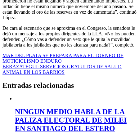
prometieron no están llegando y siguen aumentando impuestos. La
inflación tiene el mismo numero que noviembre del año pasado. Se
están llevando el oro de las reservas en vez de aumentarla”, continuó
López.
De cara al escenario que se aproxima en el Congreso, la senadora le
dejó un mensaje a los propios dirigentes de la LLA. «No los pueden
defender. ¿Cómo vas a defender un veto que le quita la movilidad
jubilatoria a los jubilados que no les alcanza para nada?”, completó.
Navegación
MAR DEL PLATA SE PREPARA PARA EL TORNEO DE
MOTICICLISMO ENDURO
de
BERAZATEGUI: SERVICIOS GRATUITOS DE SALUD
entradas
ANIMAL EN LOS BARRIOS
Entradas relacionadas
NINGUN MEDIO HABLA DE LA
PALIZA ELECTORAL DE MILEI
EN SANTIAGO DEL ESTERO