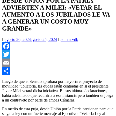
DESDE UNIÓN POR LA PATRIA
ADVIERTEN A MILEI: «VETAR EL
AUMENTO A LOS JUBILADOS LE VA
A GENERAR UN COSTO MUY
GRANDE»
agosto 26, 2024
agosto 25, 2024
admin-vdb
Facebook
Twitter
Email
Compartir
Luego de que el Senado aprobara por mayoría el proyecto de
movilidad jubilatoria, las dudas están centradas en si el presidente
Javier Milei vetará dicha iniciativa. En sus últimas declaraciones,
había adelantado que recurriría a esa instancia pero también se juega
a un contraveto por parte de ambas Cámaras.
En medio de esta puja, desde Unión por la Patria presionan para que
salga la ley con un fuerte mensaje al Ejecutivo. “Vetar la Ley al