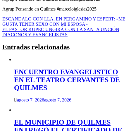
Agrup Pensando en Quilmes #marceloiglesias2025
Navegación
ESCANDALO CON LLA, EN PERGAMINO Y ESPERT: «ME
GUSTA TENER SEXO CON MI ESPOSA»
de
EL PASTOR KUPEC UNGIRÁ CON LA SANTA UNCIÓN
entradas
DIACONOS Y EVANGELISTAS
Entradas relacionadas
ENCUENTRO EVANGELISTICO
EN EL TEATRO CERVANTES DE
QUILMES
agosto 7, 2026
agosto 7, 2026
EL MUNICIPIO DE QUILMES
ENTREGÓ EL CERTIFICADO DE