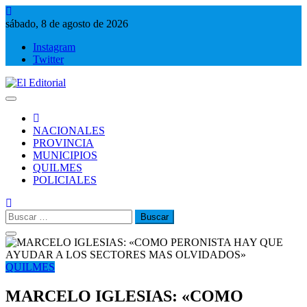
Saltar
al
sábado, 8 de agosto de 2026
contenido
Instagram
Twitter
El Editorial
Periodismo de verdad
NACIONALES
PROVINCIA
MUNICIPIOS
QUILMES
POLICIALES
Buscar:
QUILMES
MARCELO IGLESIAS: «COMO