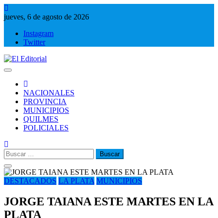
Saltar
al
jueves, 6 de agosto de 2026
contenido
Instagram
Twitter
El Editorial
Periodismo de verdad
NACIONALES
PROVINCIA
MUNICIPIOS
QUILMES
POLICIALES
Buscar:
DESTACADOS
LA PLATA
MUNICIPIOS
JORGE TAIANA ESTE MARTES EN LA
PLATA