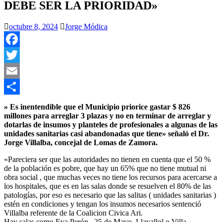
DEBE SER LA PRIORIDAD»
octubre 8, 2024
Jorge Módica
Facebook
Twitter
Email
Compartir
» Es inentendible que el Municipio priorice gastar $ 826
millones para arreglar 3 plazas y no en terminar de arreglar y
dotarlas de insumos y planteles de profesionales a algunas de las
unidades sanitarias casi abandonadas que tiene» señaló el Dr.
Jorge Villalba, concejal de Lomas de Zamora.
«Pareciera ser que las autoridades no tienen en cuenta que el 50 %
de la población es pobre, que hay un 65% que no tiene mutual ni
obra social , que muchas veces no tiene los recursos para acercarse a
los hospitales, que es en las salas donde se resuelven el 80% de las
patologías, por eso es necesario que las salitas ( unidades sanitarias )
estén en condiciones y tengan los insumos necesarios sentenció
Villalba referente de la Coalicion Civica Ari.
Hay salas como Eva Perón , 25 de Mayo, Llavallol o Villa