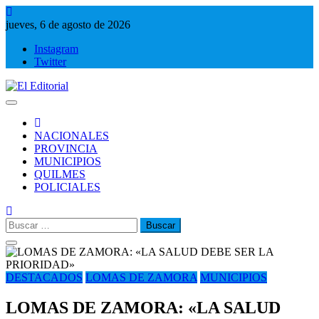
Saltar
al
jueves, 6 de agosto de 2026
contenido
Instagram
Twitter
El Editorial
Periodismo de verdad
NACIONALES
PROVINCIA
MUNICIPIOS
QUILMES
POLICIALES
Buscar:
DESTACADOS
LOMAS DE ZAMORA
MUNICIPIOS
LOMAS DE ZAMORA: «LA SALUD