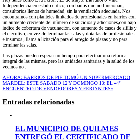
Independencia en estado critico, con baños que no funcionan,
consultorios llenos de humedad, sin la ventilación adecuada. Nos
encontramos con planteles limitados de profesionales en barrios con
un aumento creciente del número de suicidios y adicciones,con bajo
indice de cobertura de vacunación, con aumento de casos de sífilis y
el ejecutivo, en vez de terminar las salas y dotarlas de profesionales
e insumos , llama a licitación para el arreglo de plazas y no para
terminar las salas.
Las plazas pueden esperar un tiempo para efectuar una reforma
integral de las mismas, pero las unidades sanitarias y la salud de los
vecinos no .
Navegación
AHORA: BARRIOS DE PIE TOMÓ UN SUPERMERCADO
MARDEL: ESTE SABADO 12 Y DOMINGO 13: EL «4°
de
ENCUENTRO DE VENDEDORES Y FERIANTES»
entradas
Entradas relacionadas
EL MUNICIPIO DE QUILMES
ENTREGÓ EL CERTIFICADO DE