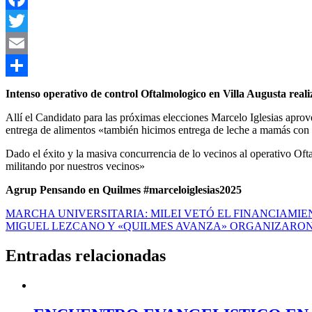
Facebook
Twitter
Email
Compartir
Intenso operativo de control Oftalmologico en Villa Augusta real
Allí el Candidato para las próximas elecciones Marcelo Iglesias apro
entrega de alimentos «también hicimos entrega de leche a mamás con 
Dado el éxito y la masiva concurrencia de lo vecinos al operativo Of
militando por nuestros vecinos»
Agrup Pensando en Quilmes #marceloiglesias2025
Navegación
MARCHA UNIVERSITARIA: MILEI VETÓ EL FINANCIAMIE
MIGUEL LEZCANO Y «QUILMES AVANZA» ORGANIZARON
de
entradas
Entradas relacionadas