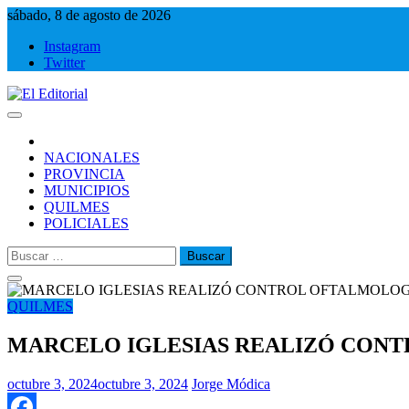
Saltar
sábado, 8 de agosto de 2026
al
Instagram
contenido
Twitter
El Editorial
Periodismo de verdad
NACIONALES
PROVINCIA
MUNICIPIOS
QUILMES
POLICIALES
Buscar:
QUILMES
MARCELO IGLESIAS REALIZÓ CONT
octubre 3, 2024
octubre 3, 2024
Jorge Módica