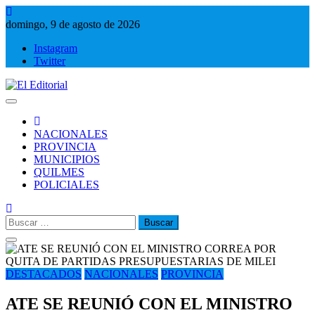
Saltar
al
domingo, 9 de agosto de 2026
contenido
Instagram
Twitter
El Editorial
Periodismo de verdad
NACIONALES
PROVINCIA
MUNICIPIOS
QUILMES
POLICIALES
Buscar:
DESTACADOS
NACIONALES
PROVINCIA
ATE SE REUNIÓ CON EL MINISTRO