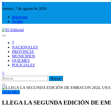
Saltar
al
viernes, 7 de agosto de 2026
contenido
Instagram
Twitter
El Editorial
Periodismo de verdad
NACIONALES
PROVINCIA
MUNICIPIOS
QUILMES
POLICIALES
Buscar:
QUILMES
LLEGA LA SEGUNDA EDICIÓN DE EM