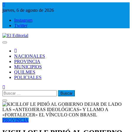
Saltar
al
jueves, 6 de agosto de 2026
contenido
Instagram
Twitter
El Editorial
Periodismo de verdad
NACIONALES
PROVINCIA
MUNICIPIOS
QUILMES
POLICIALES
Buscar:
PROVINCIA