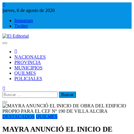
Saltar
al
jueves, 6 de agosto de 2026
contenido
Instagram
Twitter
El Editorial
Periodismo de verdad
NACIONALES
PROVINCIA
MUNICIPIOS
QUILMES
POLICIALES
Buscar:
DESTACADOS
QUILMES
MAYRA ANUNCIÓ EL INICIO DE