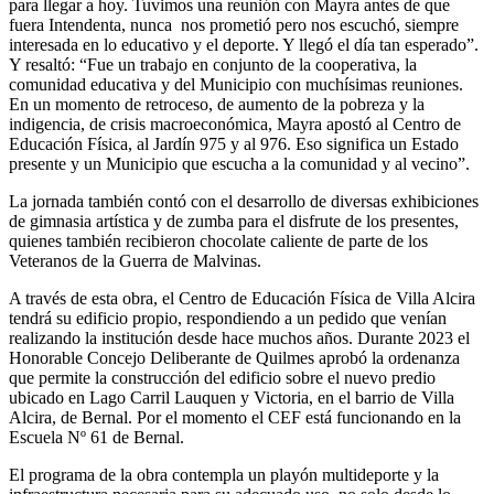
para llegar a hoy. Tuvimos una reunión con Mayra antes de que
fuera Intendenta, nunca nos prometió pero nos escuchó, siempre
interesada en lo educativo y el deporte. Y llegó el día tan esperado”.
Y resaltó: “Fue un trabajo en conjunto de la cooperativa, la
comunidad educativa y del Municipio con muchísimas reuniones.
En un momento de retroceso, de aumento de la pobreza y la
indigencia, de crisis macroeconómica, Mayra apostó al Centro de
Educación Física, al Jardín 975 y al 976. Eso significa un Estado
presente y un Municipio que escucha a la comunidad y al vecino”.
La jornada también contó con el desarrollo de diversas exhibiciones
de gimnasia artística y de zumba para el disfrute de los presentes,
quienes también recibieron chocolate caliente de parte de los
Veteranos de la Guerra de Malvinas.
A través de esta obra, el Centro de Educación Física de Villa Alcira
tendrá su edificio propio, respondiendo a un pedido que venían
realizando la institución desde hace muchos años. Durante 2023 el
Honorable Concejo Deliberante de Quilmes aprobó la ordenanza
que permite la construcción del edificio sobre el nuevo predio
ubicado en Lago Carril Lauquen y Victoria, en el barrio de Villa
Alcira, de Bernal. Por el momento el CEF está funcionando en la
Escuela Nº 61 de Bernal.
El programa de la obra contempla un playón multideporte y la