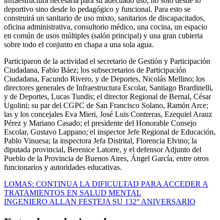
infraestructura necesaria para su adecuado uso, no solo desde lo
deportivo sino desde lo pedagógico y funcional. Para esto se
construirá un sanitario de uso mixto, sanitarios de discapacitados,
oficina administrativa, consultorio médico, una cocina, un espacio
en común de usos múltiples (salón principal) y una gran cubierta
sobre todo el conjunto en chapa a una sola agua.
Participaron de la actividad el secretario de Gestión y Participación
Ciudadana, Fabio Báez; los subsecretarios de Participación
Ciudadana, Facundo Rivero, y de Deportes, Nicolás Mellino; los
directores generales de Infraestructura Escolar, Santiago Brardinelli,
y de Deportes, Lucas Tundis; el director Regional de Bernal, César
Ugolini; su par del CGPC de San Francisco Solano, Ramón Arce;
las y los concejales Eva Mieri, José Luis Contreras, Ezequiel Arauz
Pérez y Mariano Casado; el presidente del Honorable Consejo
Escolar, Gustavo Lappano; el inspector Jefe Regional de Educación,
Pablo Vinuesa; la inspectora Jefa Distrital, Florencia Elvino; la
diputada provincial, Berenice Latorre, y el defensor Adjunto del
Pueblo de la Provincia de Buenos Aires, Ángel García, entre otros
funcionarios y autoridades educativas.
Navegación
LOMAS: CONTINUA LA DIFICULTAD PARA ACCEDER A
TRATAMIENTOS EN SALUD MENTAL
de
INGENIERO ALLAN FESTEJA SU 132° ANIVERSARIO
entradas