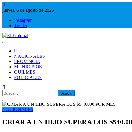
Saltar
al
jueves, 6 de agosto de 2026
contenido
Instagram
Twitter
El Editorial
Periodismo de verdad
NACIONALES
PROVINCIA
MUNICIPIOS
QUILMES
POLICIALES
Buscar:
NACIONALES
CRIAR A UN HIJO SUPERA LOS $540.0