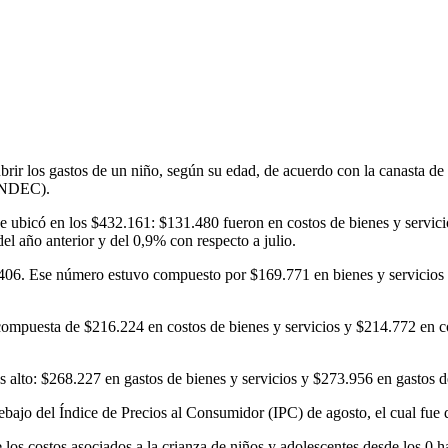
ir los gastos de un niño, según su edad, de acuerdo con la canasta de cr
(INDEC).
 ubicó en los $432.161: $131.480 fueron en costos de bienes y servici
 año anterior y del 0,9% con respecto a julio.
513.406. Ese número estuvo compuesto por $169.771 en bienes y servici
, compuesta de $216.224 en costos de bienes y servicios y $214.772 en c
más alto: $268.227 en gastos de bienes y servicios y $273.956 en gastos
ebajo del Índice de Precios al Consumidor (IPC) de agosto, el cual fue 
 los costos asociados a la crianza de niños y adolescentes desde los 0 h