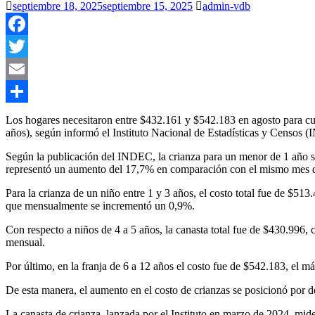
septiembre 18, 2025
septiembre 15, 2025
admin-vdb
Facebook
Twitter
Email
Compartir
Los hogares necesitaron entre $432.161 y $542.183 en agosto para cubr
años), según informó el Instituto Nacional de Estadísticas y Censos 
Según la publicación del INDEC, la crianza para un menor de 1 año se
representó un aumento del 17,7% en comparación con el mismo mes del
Para la crianza de un niño entre 1 y 3 años, el costo total fue de $
que mensualmente se incrementó un 0,9%.
Con respecto a niños de 4 a 5 años, la canasta total fue de $430.996
mensual.
Por último, en la franja de 6 a 12 años el costo fue de $542.183, el 
De esta manera, el aumento en el costo de crianzas se posicionó por d
La canasta de crianza, lanzada por el Instituto en marzo de 2024, mide