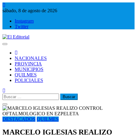
Saltar
al
sábado, 8 de agosto de 2026
contenido
Instagram
Twitter
El Editorial
Periodismo de verdad
NACIONALES
PROVINCIA
MUNICIPIOS
QUILMES
POLICIALES
Buscar:
DESTACADOS
QUILMES
MARCELO IGLESIAS REALIZO