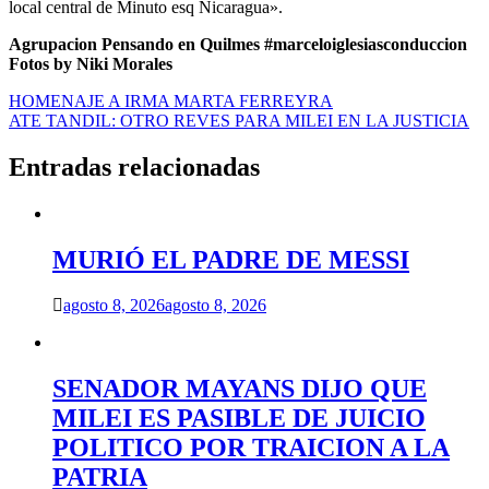
local central de Minuto esq Nicaragua».
Agrupacion Pensando en Quilmes #marceloiglesiasconduccion
Fotos by Niki Morales
Navegación
HOMENAJE A IRMA MARTA FERREYRA
ATE TANDIL: OTRO REVES PARA MILEI EN LA JUSTICIA
de
entradas
Entradas relacionadas
MURIÓ EL PADRE DE MESSI
agosto 8, 2026
agosto 8, 2026
SENADOR MAYANS DIJO QUE
MILEI ES PASIBLE DE JUICIO
POLITICO POR TRAICION A LA
PATRIA