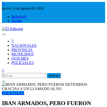
Saltar
al
jueves, 6 de agosto de 2026
contenido
Instagram
Twitter
El Editorial
Periodismo de verdad
NACIONALES
PROVINCIA
MUNICIPIOS
QUILMES
POLICIALES
Buscar:
POLICIALES
IBAN ARMADOS, PERO FUERON