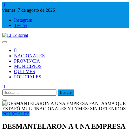
Saltar
al
viernes, 7 de agosto de 2026
contenido
Instagram
Twitter
El Editorial
Periodismo de verdad
NACIONALES
PROVINCIA
MUNICIPIOS
QUILMES
POLICIALES
Buscar:
POLICIALES
DESMANTELARON A UNA EMPRESA