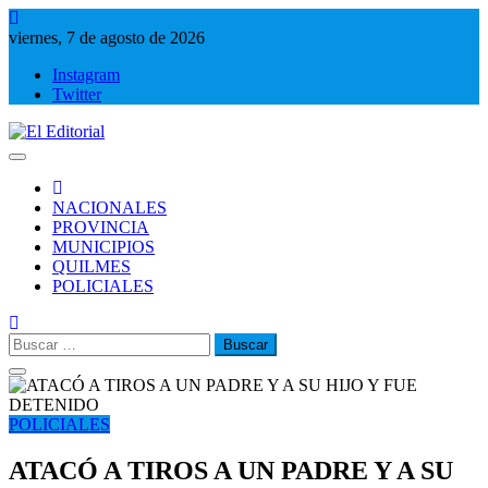
Saltar
al
viernes, 7 de agosto de 2026
contenido
Instagram
Twitter
El Editorial
Periodismo de verdad
NACIONALES
PROVINCIA
MUNICIPIOS
QUILMES
POLICIALES
Buscar:
POLICIALES
ATACÓ A TIROS A UN PADRE Y A SU