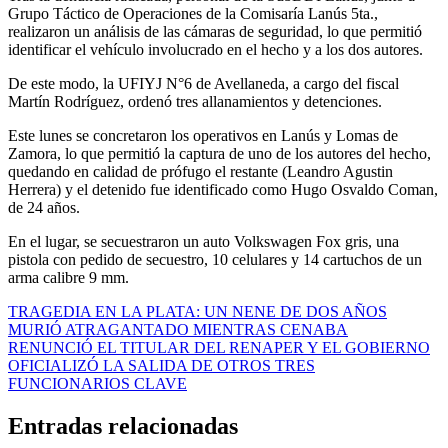
Grupo Táctico de Operaciones de la Comisaría Lanús 5ta.,
realizaron un análisis de las cámaras de seguridad, lo que permitió
identificar el vehículo involucrado en el hecho y a los dos autores.
De este modo, la UFIYJ N°6 de Avellaneda, a cargo del fiscal
Martín Rodríguez, ordenó tres allanamientos y detenciones.
Este lunes se concretaron los operativos en Lanús y Lomas de
Zamora, lo que permitió la captura de uno de los autores del hecho,
quedando en calidad de prófugo el restante (Leandro Agustin
Herrera) y el detenido fue identificado como Hugo Osvaldo Coman,
de 24 años.
En el lugar, se secuestraron un auto Volkswagen Fox gris, una
pistola con pedido de secuestro, 10 celulares y 14 cartuchos de un
arma calibre 9 mm.
Navegación
TRAGEDIA EN LA PLATA: UN NENE DE DOS AÑOS
MURIÓ ATRAGANTADO MIENTRAS CENABA
de
RENUNCIÓ EL TITULAR DEL RENAPER Y EL GOBIERNO
entradas
OFICIALIZÓ LA SALIDA DE OTROS TRES
FUNCIONARIOS CLAVE
Entradas relacionadas