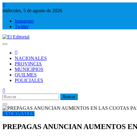
Saltar
al
miércoles, 5 de agosto de 2026
contenido
Instagram
Twitter
El Editorial
Periodismo de verdad
NACIONALES
PROVINCIA
MUNICIPIOS
QUILMES
POLICIALES
Buscar:
NACIONALES
PREPAGAS ANUNCIAN AUMENTOS EN