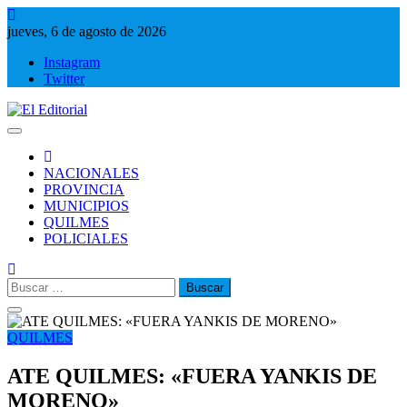
Saltar
al
jueves, 6 de agosto de 2026
contenido
Instagram
Twitter
El Editorial
Periodismo de verdad
NACIONALES
PROVINCIA
MUNICIPIOS
QUILMES
POLICIALES
Buscar:
QUILMES
ATE QUILMES: «FUERA YANKIS DE
MORENO»