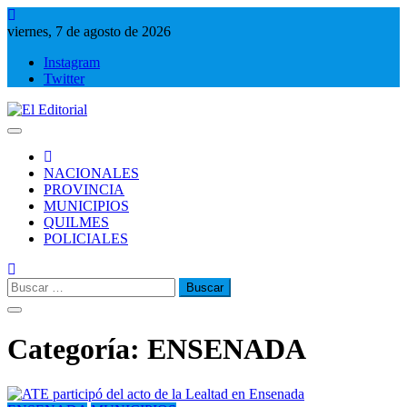
Saltar
al
viernes, 7 de agosto de 2026
contenido
Instagram
Twitter
El Editorial
Periodismo de verdad
NACIONALES
PROVINCIA
MUNICIPIOS
QUILMES
POLICIALES
Buscar:
Categoría:
ENSENADA