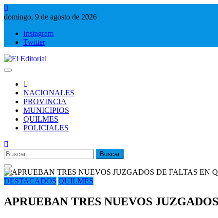
Saltar
al
domingo, 9 de agosto de 2026
contenido
Instagram
Twitter
El Editorial
Periodismo de verdad
NACIONALES
PROVINCIA
MUNICIPIOS
QUILMES
POLICIALES
Buscar:
DESTACADOS
QUILMES
APRUEBAN TRES NUEVOS JUZGADOS 