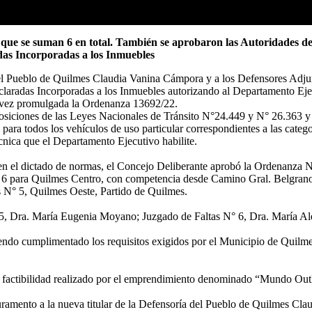
o que se suman 6 en total. También se aprobaron las Autoridades d
das Incorporadas a los Inmuebles
 del Pueblo de Quilmes Claudia Vanina Cámpora y a los Defensores Ad
claradas Incorporadas a los Inmuebles autorizando al Departamento Eje
na vez promulgada la Ordenanza 13692/22.
osiciones de las Leyes Nacionales de Tránsito N°24.449 y N° 26.363 y 
para todos los vehículos de uso particular correspondientes a las catego
cnica que el Departamento Ejecutivo habilite.
 en el dictado de normas, el Concejo Deliberante aprobó la Ordenanza N
y 6 para Quilmes Centro, con competencia desde Camino Gral. Belgrano a
s N° 5, Quilmes Oeste, Partido de Quilmes.
 5, Dra. María Eugenia Moyano; Juzgado de Faltas N° 6, Dra. María Al
iendo cumplimentado los requisitos exigidos por el Municipio de Quilme
 y factibilidad realizado por el emprendimiento denominado “Mundo Ou
ramento a la nueva titular de la Defensoría del Pueblo de Quilmes Cl