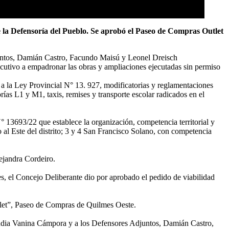
e la Defensoría del Pueblo. Se aprobó el Paseo de Compras Outlet
juntos, Damián Castro, Facundo Maisú y Leonel Dreisch
cutivo a empadronar las obras y ampliaciones ejecutadas sin permiso
a la Ley Provincial N° 13. 927, modificatorias y reglamentaciones
rías L1 y M1, taxis, remises y transporte escolar radicados en el
° 13693/22 que establece la organización, competencia territorial y
l Este del distrito; 3 y 4 San Francisco Solano, con competencia
ejandra Cordeiro.
s, el Concejo Deliberante dio por aprobado el pedido de viabilidad
tlet”, Paseo de Compras de Quilmes Oeste.
audia Vanina Cámpora y a los Defensores Adjuntos, Damián Castro,