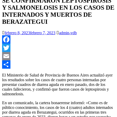
SE CONFIRMARON LEPTOSPIROSIS
Y SALMONELOSIS EN LOS CASOS DE
INTERNADOS Y MUERTOS DE
BERAZATEGUI
febrero 8, 2023
febrero 7, 2023
admin-vdb
Facebook
Twitter
Email
Compartir
El Ministerio de Salud de Provincia de Buenos Aires actualizó ayer
los resultados sobre los casos de cuatro personas internadas por
presentar cuadros de diarrea aguda en enero pasado, dos de los
cuales fallecieron, y confirmó que fueron casos de leptospirosis y
salmonelosis.
En un comunicado, la cartera bonaerense informó: «Como es de
público conocimiento, los casos de los 4 (cuatro) adultos internados
por diarrea aguda en Berazategui, ocurridos en las primeras tres
semanas de enero de 2023, dieron lugar a un estudio por sospecha