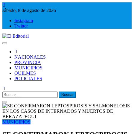
Saltar
al
sábado, 8 de agosto de 2026
contenido
Instagram
Twitter
El Editorial
Periodismo de verdad
NACIONALES
PROVINCIA
MUNICIPIOS
QUILMES
POLICIALES
Buscar:
MUNICIPIOS