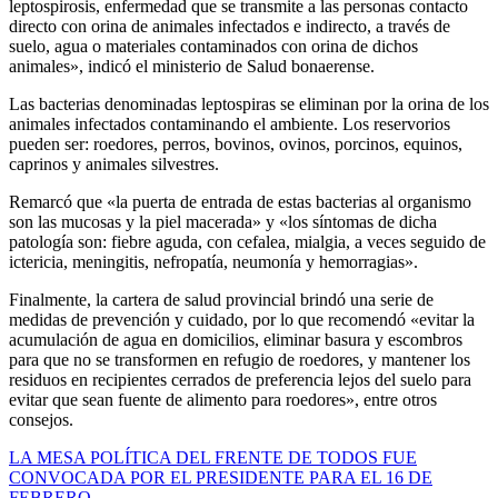
leptospirosis, enfermedad que se transmite a las personas contacto
directo con orina de animales infectados e indirecto, a través de
suelo, agua o materiales contaminados con orina de dichos
animales», indicó el ministerio de Salud bonaerense.
Las bacterias denominadas leptospiras se eliminan por la orina de los
animales infectados contaminando el ambiente. Los reservorios
pueden ser: roedores, perros, bovinos, ovinos, porcinos, equinos,
caprinos y animales silvestres.
Remarcó que «la puerta de entrada de estas bacterias al organismo
son las mucosas y la piel macerada» y «los síntomas de dicha
patología son: fiebre aguda, con cefalea, mialgia, a veces seguido de
ictericia, meningitis, nefropatía, neumonía y hemorragias».
Finalmente, la cartera de salud provincial brindó una serie de
medidas de prevención y cuidado, por lo que recomendó «evitar la
acumulación de agua en domicilios, eliminar basura y escombros
para que no se transformen en refugio de roedores, y mantener los
residuos en recipientes cerrados de preferencia lejos del suelo para
evitar que sean fuente de alimento para roedores», entre otros
consejos.
Navegación
LA MESA POLÍTICA DEL FRENTE DE TODOS FUE
CONVOCADA POR EL PRESIDENTE PARA EL 16 DE
de
FEBRERO