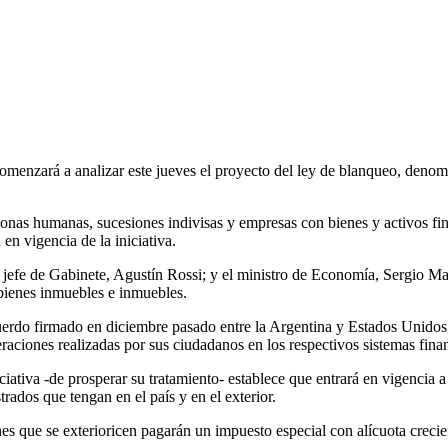
menzará a analizar este jueves el proyecto del ley de blanqueo, deno
nas humanas, sucesiones indivisas y empresas con bienes y activos fina
en vigencia de la iniciativa.
el jefe de Gabinete, Agustín Rossi; y el ministro de Economía, Sergio M
, bienes inmuebles e inmuebles.
uerdo firmado en diciembre pasado entre la Argentina y Estados Unidos,
ciones realizadas por sus ciudadanos en los respectivos sistemas financi
iciativa -de prosperar su tratamiento- establece que entrará en vigencia a
trados que tengan en el país y en el exterior.
es que se exterioricen pagarán un impuesto especial con alícuota crecie