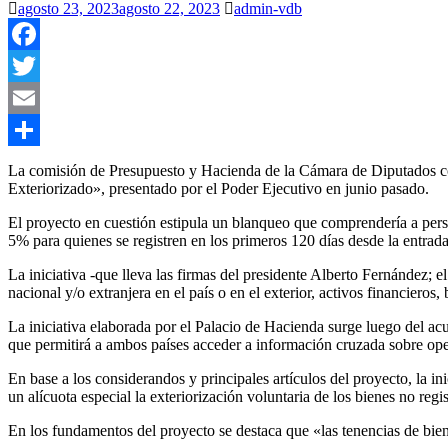
agosto 23, 2023
agosto 22, 2023
admin-vdb
Facebook
Twitter
Email
Compartir
La comisión de Presupuesto y Hacienda de la Cámara de Diputados co
Exteriorizado», presentado por el Poder Ejecutivo en junio pasado.
El proyecto en cuestión estipula un blanqueo que comprendería a perso
5% para quienes se registren en los primeros 120 días desde la entrada 
La iniciativa -que lleva las firmas del presidente Alberto Fernández; 
nacional y/o extranjera en el país o en el exterior, activos financieros
La iniciativa elaborada por el Palacio de Hacienda surge luego del ac
que permitirá a ambos países acceder a información cruzada sobre opera
En base a los considerandos y principales artículos del proyecto, la in
un alícuota especial la exteriorización voluntaria de los bienes no regis
En los fundamentos del proyecto se destaca que «las tenencias de bien