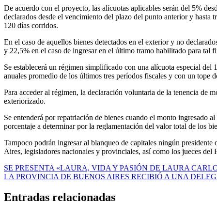
De acuerdo con el proyecto, las alícuotas aplicables serán del 5% desd
declarados desde el vencimiento del plazo del punto anterior y hasta t
120 días corridos.
En el caso de aquellos bienes detectados en el exterior y no declarado
y 22,5% en el caso de ingresar en el último tramo habilitado para tal fi
Se establecerá un régimen simplificado con una alícuota especial del
anuales promedio de los últimos tres períodos fiscales y con un tope 
Para acceder al régimen, la declaración voluntaria de la tenencia de
exteriorizado.
Se entenderá por repatriación de bienes cuando el monto ingresado al
porcentaje a determinar por la reglamentación del valor total de los bie
Tampoco podrán ingresar al blanqueo de capitales ningún presidente o
Aires, legisladores nacionales y provinciales, así como los jueces del
Navegación
SE PRESENTA «LAURA, VIDA Y PASIÓN DE LAURA CARL
LA PROVINCIA DE BUENOS AIRES RECIBIÓ A UNA DELE
de
entradas
Entradas relacionadas