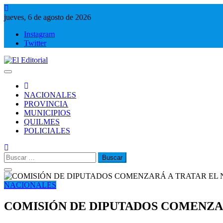
Saltar
al
jueves, 6 de agosto de 2026
contenido
Instagram
Twitter
El Editorial
Periodismo de verdad
NACIONALES
PROVINCIA
MUNICIPIOS
QUILMES
POLICIALES
Buscar:
NACIONALES
COMISIÓN DE DIPUTADOS COMENZA