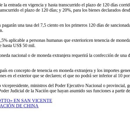
e la entrada en vigencia y hasta transcurrido el plazo de 120 días corr
ranscurrido el plazo de 120 días; y 20%, para los bienes declarados des
s pagarán una tasa del 7,5 ciento en los primeros 120 días de sancionad
n.
 1,5% aplicable a personas humanas que exterioricen tenencia de moneda 
de hasta US$ 50 mil.
 moneda nacional o de moneda extranjera requerirá la confección de una
 país en concepto de tenencia en moneda extranjera y los importes gene
nes en el exterior que se declaren; el que no podrá ser inferior al 10 por
 vicepresidente, ministros del Poder Ejecutivo Nacional o provincial, 
 Poder Judicial de la Nación que hayan asumido sus funciones a partir d
OTTO» EN SAN VICENTE
GACIÓN DE CHINA