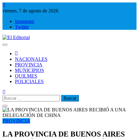
Saltar
al
viernes, 7 de agosto de 2026
contenido
Instagram
Twitter
El Editorial
Periodismo de verdad
NACIONALES
PROVINCIA
MUNICIPIOS
QUILMES
POLICIALES
Buscar:
PROVINCIA
LA PROVINCIA DE BUENOS AIRES