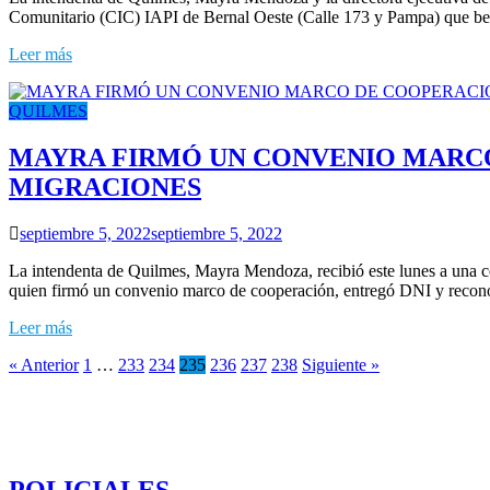
Comunitario (CIC) IAPI de Bernal Oeste (Calle 173 y Pampa) que benef
Leer más
QUILMES
MAYRA FIRMÓ UN CONVENIO MARCO
MIGRACIONES
septiembre 5, 2022
septiembre 5, 2022
La intendenta de Quilmes, Mayra Mendoza, recibió este lunes a una c
quien firmó un convenio marco de cooperación, entregó DNI y reconoci
Leer más
« Anterior
1
…
233
234
235
236
237
238
Siguiente »