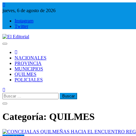
Saltar
al
jueves, 6 de agosto de 2026
contenido
Instagram
Twitter
El Editorial
Periodismo de verdad
NACIONALES
PROVINCIA
MUNICIPIOS
QUILMES
POLICIALES
Buscar:
Categoría:
QUILMES